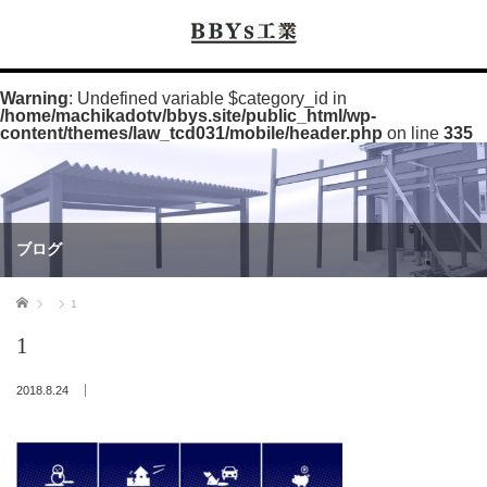
Warning
: Undefined variable $category_id in
/home/machikadotv/bbys.site/public_html/wp-
content/themes/law_tcd031/mobile/header.php
on line
335
ブログ
ホーム
1
1
2018.8.24