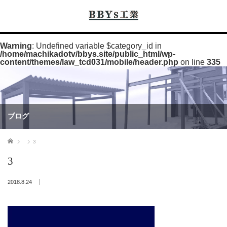
Warning
: Undefined variable $category_id in
/home/machikadotv/bbys.site/public_html/wp-
content/themes/law_tcd031/mobile/header.php
on line
335
ブログ
ホーム
3
3
2018.8.24