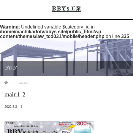
Warning
: Undefined variable $category_id in
/home/machikadotv/bbys.site/public_html/wp-
content/themes/law_tcd031/mobile/header.php
on line
335
ブログ
ホーム
main1-2
main1-2
2022.8.3